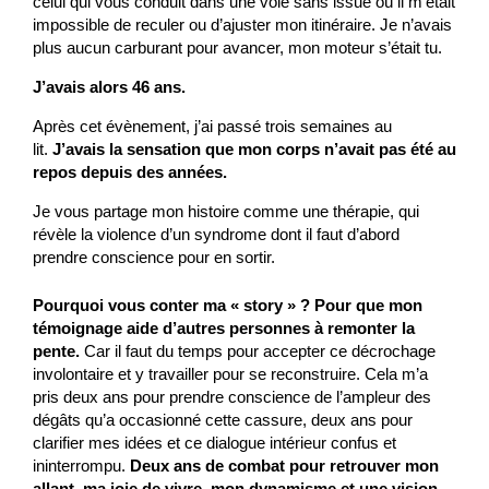
celui qui vous conduit dans une voie sans issue où il m’était
impossible de reculer ou d’ajuster mon itinéraire. Je n’avais
plus aucun carburant pour avancer, mon moteur s’était tu.
J’avais alors 46 ans.
Après cet évènement, j’ai passé trois semaines au
lit.
J’avais la sensation que mon corps n’avait pas été au
repos depuis des années.
Je vous partage mon histoire comme une thérapie, qui
révèle la violence d’un syndrome dont il faut d’abord
prendre conscience pour en sortir.
Pourquoi vous conter ma « story » ? Pour que mon
témoignage aide d’autres personnes à remonter la
pente.
Car il faut du temps pour accepter ce décrochage
involontaire et y travailler pour se reconstruire. Cela m’a
pris deux ans pour prendre conscience de l’ampleur des
dégâts qu’a occasionné cette cassure, deux ans pour
clarifier mes idées et ce dialogue intérieur confus et
ininterrompu.
Deux ans de combat pour retrouver mon
allant, ma joie de vivre, mon dynamisme et une vision