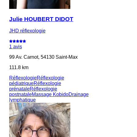
Julie HOUBERT DIDOT
JHD réflexologie
1 avis
99 Av. Carnot, 54130 Saint-Max
111.8 km
Réflexologie
Réflexologie
pédiatrique
Réflexologie
prénatale
Réflexologie
postnatale
Massage Kobido
Drainage
lymphatique