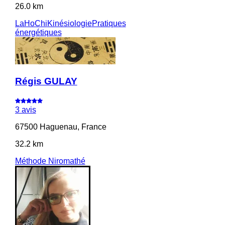
26.0 km
LaHoChi
Kinésiologie
Pratiques
énergétiques
Régis GULAY
3 avis
67500 Haguenau, France
32.2 km
Méthode Niromathé