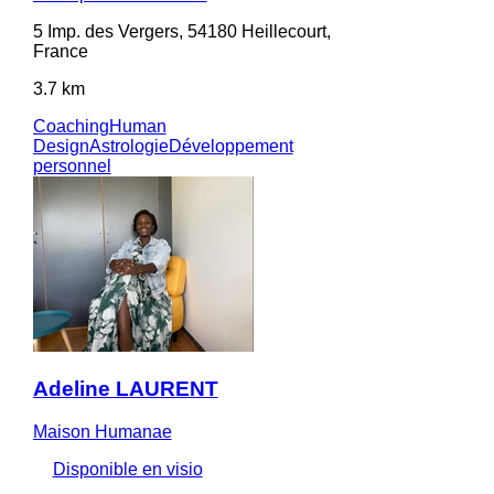
5 Imp. des Vergers, 54180 Heillecourt,
France
3.7 km
Coaching
Human
Design
Astrologie
Développement
personnel
Adeline LAURENT
Maison Humanae
Disponible en visio