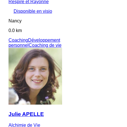
Respire et Rayonne
Disponible en visio
Nancy
0.0 km
Coaching
Développement
personnel
Coaching de vie
Julie APELLE
Alchimie de Vie