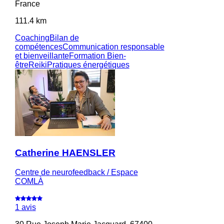
France
111.4 km
Coaching
Bilan de
compétences
Communication responsable
et bienveillante
Formation Bien-
être
Reiki
Pratiques énergétiques
Catherine HAENSLER
Centre de neurofeedback / Espace
COMLÀ
1 avis