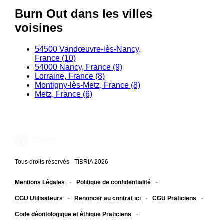
Burn Out dans les villes
voisines
54500 Vandœuvre-lès-Nancy,
France (10)
54000 Nancy, France (9)
Lorraine, France (8)
Montigny-lès-Metz, France (8)
Metz, France (6)
Tous droits réservés - TIBRIA 2026
-
-
Mentions Légales
Politique de confidentialité
-
-
-
CGU Utilisateurs
Renoncer au contrat ici
CGU Praticiens
-
Code déontologique et éthique Praticiens