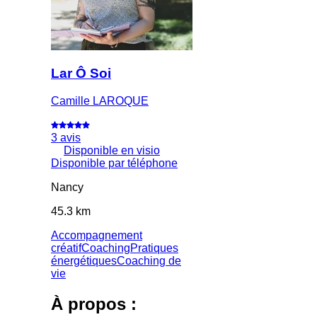
Lar Ô Soi
Camille LAROQUE
3 avis
Disponible en visio
Disponible par téléphone
Nancy
45.3 km
Accompagnement
créatif
Coaching
Pratiques
énergétiques
Coaching de
vie
À propos :