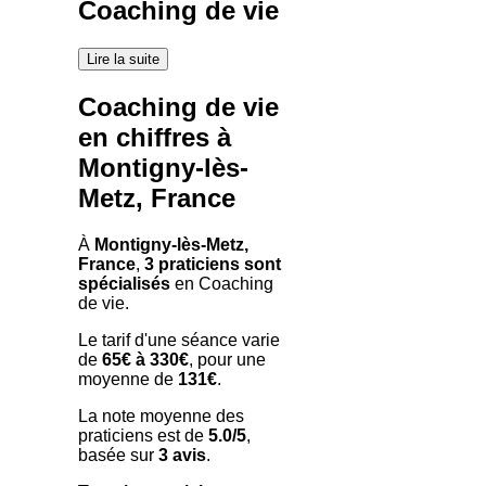
Coaching de vie
Lire la suite
Coaching de vie
en chiffres à
Montigny-lès-
Metz, France
À
Montigny-lès-Metz,
France
,
3 praticiens sont
spécialisés
en Coaching
de vie.
Le tarif d'une séance varie
de
65€ à 330€
, pour une
moyenne de
131€
.
La note moyenne des
praticiens est de
5.0/5
,
basée sur
3 avis
.