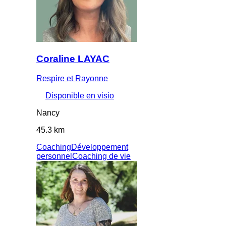
Coraline LAYAC
Respire et Rayonne
Disponible en visio
Nancy
45.3 km
Coaching
Développement
personnel
Coaching de vie