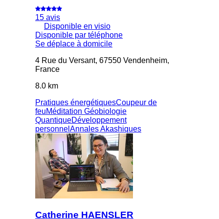
15 avis
Disponible en visio
Disponible par téléphone
Se déplace à domicile
4 Rue du Versant, 67550 Vendenheim,
France
8.0 km
Pratiques énergétiques
Coupeur de
feu
Méditation
Géobiologie
Quantique
Développement
personnel
Annales Akashiques
Catherine HAENSLER