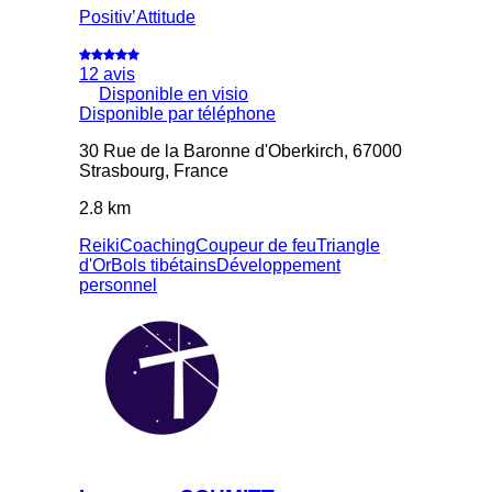
Positiv’Attitude
12 avis
Disponible en visio
Disponible par téléphone
30 Rue de la Baronne d'Oberkirch, 67000
Strasbourg, France
2.8 km
Reiki
Coaching
Coupeur de feu
Triangle
d'Or
Bols tibétains
Développement
personnel