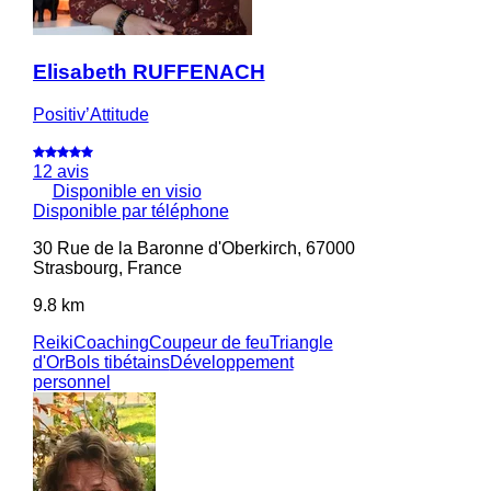
Elisabeth RUFFENACH
Positiv’Attitude
12 avis
Disponible en visio
Disponible par téléphone
30 Rue de la Baronne d'Oberkirch, 67000
Strasbourg, France
9.8 km
Reiki
Coaching
Coupeur de feu
Triangle
d'Or
Bols tibétains
Développement
personnel