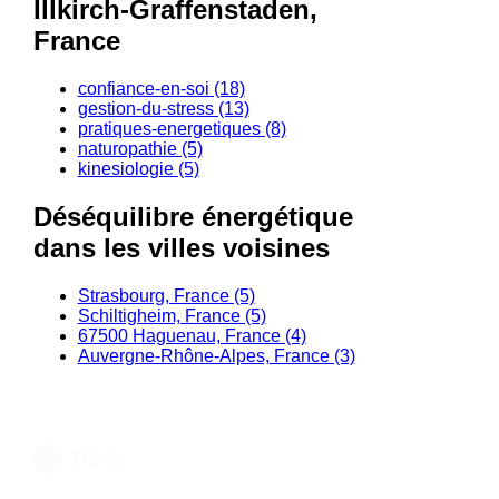
Illkirch-Graffenstaden,
France
confiance-en-soi (18)
gestion-du-stress (13)
pratiques-energetiques (8)
naturopathie (5)
kinesiologie (5)
Déséquilibre énergétique
dans les villes voisines
Strasbourg, France (5)
Schiltigheim, France (5)
67500 Haguenau, France (4)
Auvergne-Rhône-Alpes, France (3)