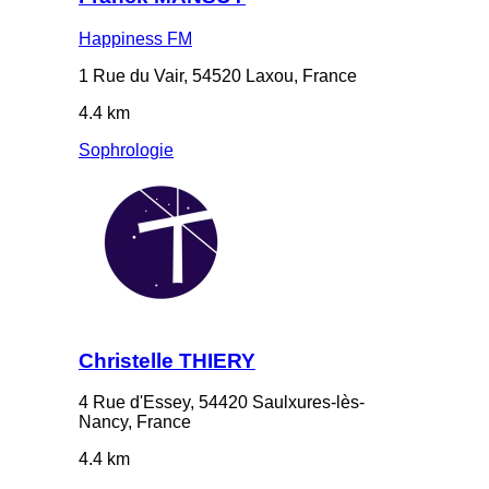
Happiness FM
1 Rue du Vair, 54520 Laxou, France
4.4 km
Sophrologie
Christelle THIERY
4 Rue d'Essey, 54420 Saulxures-lès-
Nancy, France
4.4 km