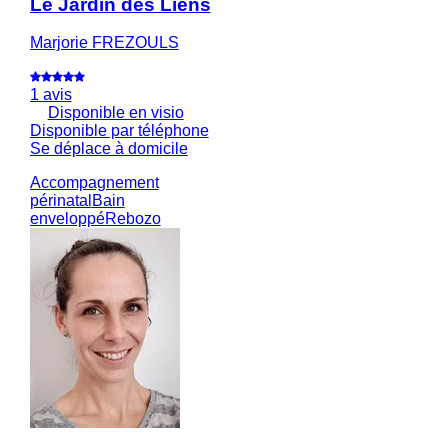
Le Jardin des Liens
Marjorie FREZOULS
1 avis
Disponible en visio
Disponible par téléphone
Se déplace à domicile
Accompagnement
périnatal
Bain
enveloppé
Rebozo