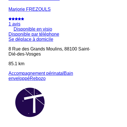
Marjorie FREZOULS
1 avis
Disponible en visio
Disponible par téléphone
Se déplace à domicile
8 Rue des Grands Moulins, 88100 Saint-
Dié-des-Vosges
85.1 km
Accompagnement périnatal
Bain
enveloppé
Rebozo