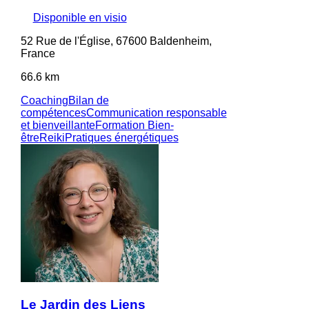
Disponible en visio
52 Rue de l'Église, 67600 Baldenheim,
France
66.6 km
Coaching
Bilan de
compétences
Communication responsable
et bienveillante
Formation Bien-
être
Reiki
Pratiques énergétiques
Le Jardin des Liens