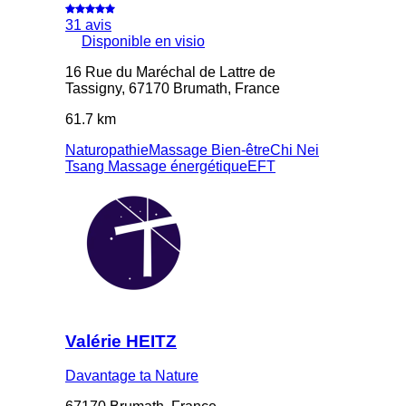
31 avis
Disponible en visio
16 Rue du Maréchal de Lattre de
Tassigny, 67170 Brumath, France
61.7 km
Naturopathie
Massage Bien-être
Chi Nei
Tsang
Massage énergétique
EFT
Valérie HEITZ
Davantage ta Nature