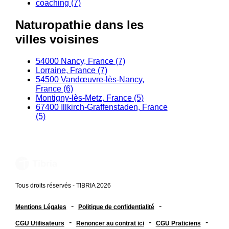
coaching (7)
Naturopathie dans les
villes voisines
54000 Nancy, France (7)
Lorraine, France (7)
54500 Vandœuvre-lès-Nancy,
France (6)
Montigny-lès-Metz, France (5)
67400 Illkirch-Graffenstaden, France
(5)
Tous droits réservés - TIBRIA 2026
-
-
Mentions Légales
Politique de confidentialité
-
-
-
CGU Utilisateurs
Renoncer au contrat ici
CGU Praticiens