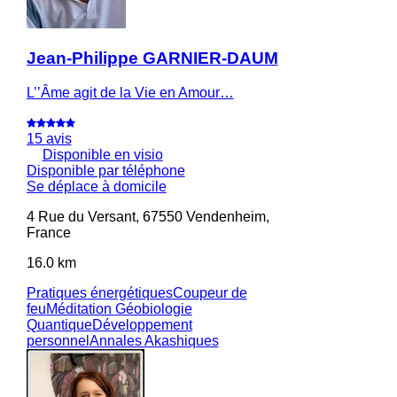
Jean-Philippe GARNIER-DAUM
L’’Âme agit de la Vie en Amour…
15 avis
Disponible en visio
Disponible par téléphone
Se déplace à domicile
4 Rue du Versant, 67550 Vendenheim,
France
16.0 km
Pratiques énergétiques
Coupeur de
feu
Méditation
Géobiologie
Quantique
Développement
personnel
Annales Akashiques