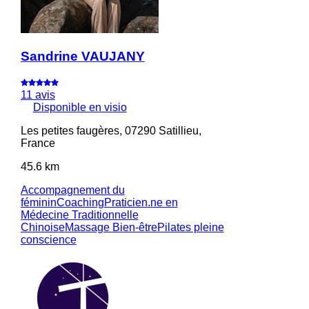
Sandrine VAUJANY
11 avis
Disponible en visio
Les petites faugères, 07290 Satillieu,
France
45.6 km
Accompagnement du
féminin
Coaching
Praticien.ne en
Médecine Traditionnelle
Chinoise
Massage Bien-être
Pilates pleine
conscience