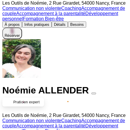
Les Outils de Noémie, 2 Rue Girardet, 54000 Nancy, France
Communication non violente
Coaching
Accompagnement de
couple
Accompagnement à la parentalité
Développement
personnel
Formation Bien-être
À propos
Infos pratiques
Détails
Besoins
Réserver
Noémie ALLENDER
Partenaire premium
Praticien expert
Les Outils de Noémie, 2 Rue Girardet, 54000 Nancy, France
Communication non violente
Coaching
Accompagnement de
couple
Accompagnement à la parentalité
Développement