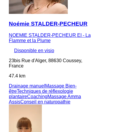
Noémie STALDER-PECHEUR
NOEMIE STALDER-PECHEUR EI - La
Flamme et la Plume
Disponible en visio
23bis Rue d'Alger, 88630 Coussey,
France
47.4 km
Drainage manuel
Massage Bien-
être
Techniques de réflexologie
plantaire
Coaching
Massage Amma
Assis
Conseil en naturopathie