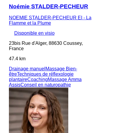
Noémie STALDER-PECHEUR
NOEMIE STALDER-PECHEUR EI - La
Flamme et la Plume
Disponible en visio
23bis Rue d'Alger, 88630 Coussey,
France
47.4 km
Drainage manuel
Massage Bien-
être
Techniques de réflexologie
plantaire
Coaching
Massage Amma
Assis
Conseil en naturopathie