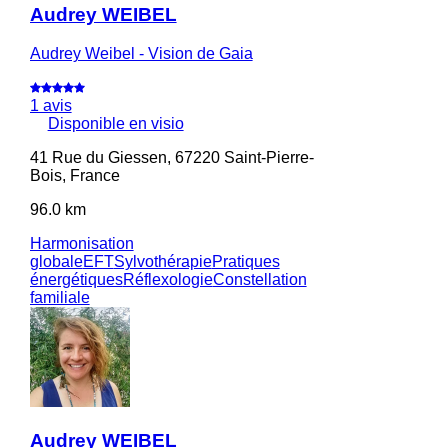
Audrey WEIBEL
Audrey Weibel - Vision de Gaia
1 avis
Disponible en visio
41 Rue du Giessen, 67220 Saint-Pierre-
Bois, France
96.0 km
Harmonisation
globale
EFT
Sylvothérapie
Pratiques
énergétiques
Réflexologie
Constellation
familiale
Audrey WEIBEL