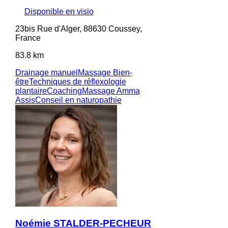
Disponible en visio
23bis Rue d'Alger, 88630 Coussey,
France
83.8 km
Drainage manuel
Massage Bien-
être
Techniques de réflexologie
plantaire
Coaching
Massage Amma
Assis
Conseil en naturopathie
Noémie STALDER-PECHEUR