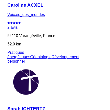
Caroline ACXEL
Voix.es_des_mondes
2 avis
54110 Varangéville, France
52.9 km
Pratiques
énergétiques
Géobiologie
Développement
personnel
Sarah ICHTERTZ