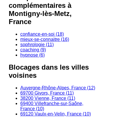
complémentaires à
Montigny-lès-Metz,
France
confiance-en-soi (18)
mieux-se-connaitre (16)
sophrologie (11)
coaching (9)
hypnose (6)
Blocages dans les villes
voisines
Auvergne-Rhône-Alpes, France (12)
69700 Givors, France (11)
38200 Vienne, France (11)
69400 Villefranche-sur-Saône,
France (10)
69120 Vaulx-en-Velin, France (10)