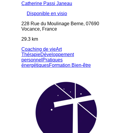
Catherine Passi Janeau
Disponible en visio
228 Rue du Moulinage Berne, 07690
Vocance, France
29.3 km
Coaching de vie
Art
Thérapie
Développement
personnel
Pratiques
énergétiques
Formation Bien-être