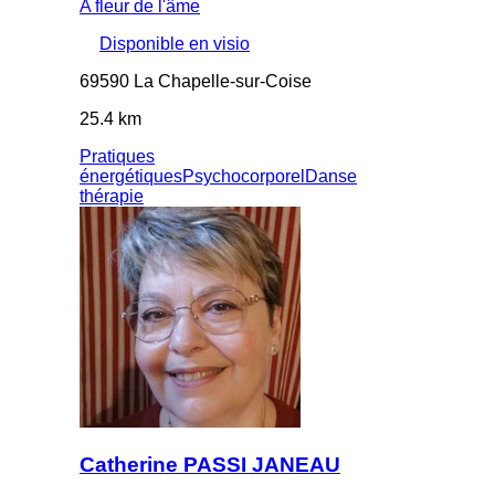
A fleur de l'âme
Disponible en visio
69590 La Chapelle-sur-Coise
25.4 km
Pratiques
énergétiques
Psychocorporel
Danse
thérapie
Catherine PASSI JANEAU