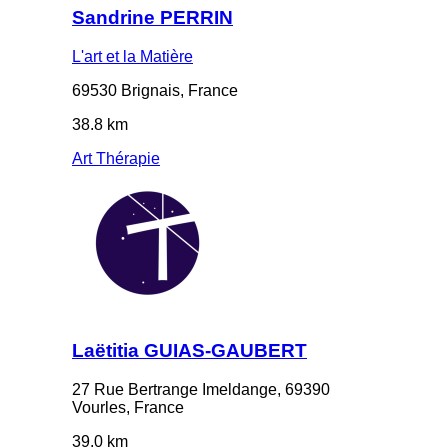
Sandrine PERRIN
L'art et la Matière
69530 Brignais, France
38.8 km
Art Thérapie
Laëtitia GUIAS-GAUBERT
27 Rue Bertrange Imeldange, 69390
Vourles, France
39.0 km