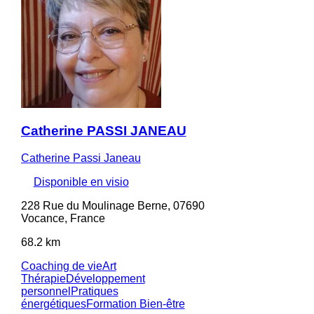
Catherine PASSI JANEAU
Catherine Passi Janeau
Disponible en visio
228 Rue du Moulinage Berne, 07690
Vocance, France
68.2 km
Coaching de vie
Art
Thérapie
Développement
personnel
Pratiques
énergétiques
Formation Bien-être