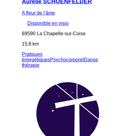
Aurélie SCHOENFELDER
A fleur de l'âme
Disponible en visio
69590 La Chapelle-sur-Coise
15.8 km
Pratiques
énergétiques
Psychocorporel
Danse
thérapie