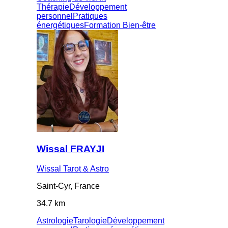
Thérapie
Développement
personnel
Pratiques
énergétiques
Formation Bien-être
Wissal FRAYJI
Wissal Tarot & Astro
Saint-Cyr, France
34.7 km
Astrologie
Tarologie
Développement