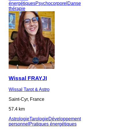
énergétiques
Psychocorporel
Danse
thérapie
Wissal FRAYJI
Wissal Tarot & Astro
Saint-Cyr, France
57.4 km
Astrologie
Tarologie
Développement
personnel
Pratiques énergétiques